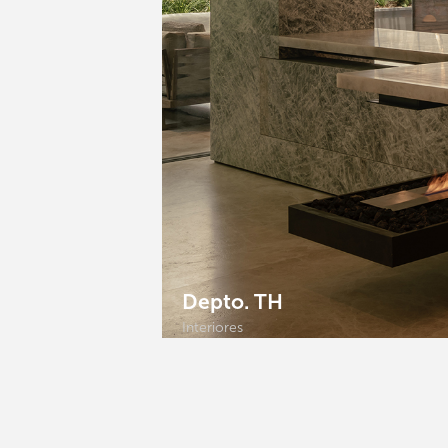
Depto. TH
Interiores