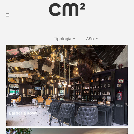
Tipología
Año
Barberí­a Royal
Comercial