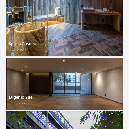
Spa La Costera
Interiores
Eugenio Sué I
Edificación